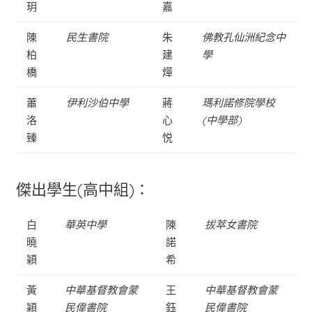
玥
嘉
陳
民生書院
朱
佛教孔仙洲紀念中
柏
建
學
橋
燁
蕭
伊利沙伯中學
蔣
瑪利諾修院學校
洛
心
(中學部)
臻
悦
傑出學生(高中組)：
白
華英中學
陳
拔萃女書院
曉
諾
穎
希
黃
中華基督教會蒙
王
中華基督教會蒙
穎
民偉書院
鈺
民偉書院