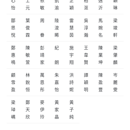
心
士
依
凱
芷
柏
逸
穎
怡
元
敏
渝
穎
洭
沂
琳
鄒
葉
周
陸
雷
吳
馬
梁
思
俊
浚
慧
淳
婉
竣
悅
霖
眷
晞
茵
瀚
名
軒
鄭
陳
彭
紀
施
王
陳
梁
惠
敏
靖
宇
韋
業
肇
鳴
萱
家
朗
翔
賢
坤
麟
顧
林
萬
朱
洪
譚
陳
岑
雪
銳
恩
嘉
詩
穎
盈
麗
盈
恒
彤
怡
妮
明
豐
雯
梁
鄭
麥
黃
黃
琸
天
伊
家
子
嵎
欣
玲
晶
純