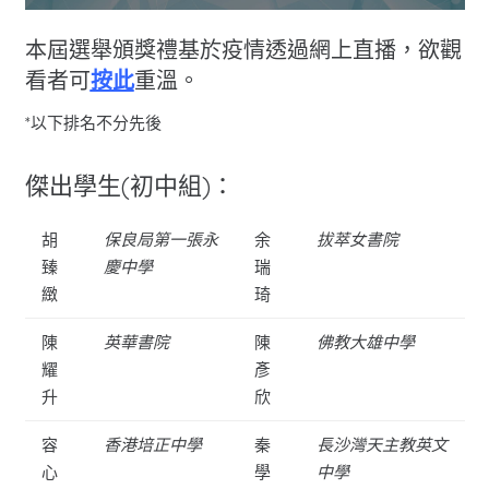
本屆選舉頒獎禮基於疫情透過網上直播，欲觀
看者可
按此
重溫。
*以下排名不分先後
傑出學生(初中組)：
胡
保良局第一張永
余
拔萃女書院
臻
慶中學
瑞
緻
琦
陳
英華書院
陳
佛教大雄中學
耀
彥
升
欣
容
香港培正中學
秦
長沙灣天主教英文
心
學
中學