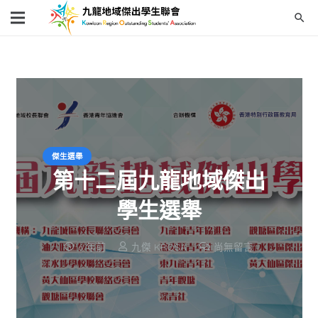
search
傑生選舉
第十二屆九龍地域傑出
學生選舉
6 年前
九傑 KROSA
尚無留言