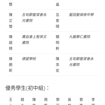
賢
晶
陳
五旬節聖潔會永
呂
藍田聖保祿中學
芷
光書院
家
瑩
晴
陳
寶血會上智英文
關
九龍華仁書院
諾
書院
明
晴
軒
陳
德望學校
陳
五旬節聖潔會永
朗
奕
光書院
昕
宏
優秀學生(初中組)：
王
趙
陳
周
鄧
吳
曾
李