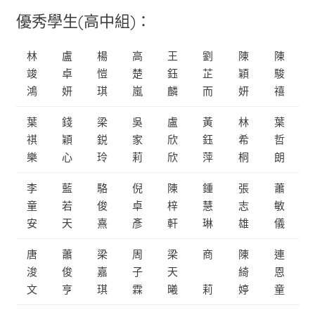
優秀學生(高中組)：
林
盧
楊
高
王
劉
陳
陳
竣
卓
愷
楚
鈺
芷
穎
駿
鴻
妍
琪
嵐
麟
而
妍
禧
葉
錢
梁
吳
盧
黃
林
葉
祺
穎
鋭
家
欣
鈺
希
哲
樂
心
玲
莉
欣
萍
桐
朗
李
藍
駱
倪
陳
鍾
張
蕭
童
若
俊
卓
梓
慧
志
敏
安
天
熹
彥
軒
琳
雄
儀
唐
蕭
梁
周
梁
商
陳
連
浚
俊
嘉
子
天
綺
恩
文
亨
琪
霖
曦
莉
婷
童