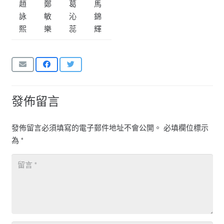
趙
鄭
葛
馬
詠
敏
沁
錦
熙
樂
蕊
輝
發佈留言
發佈留言必須填寫的電子郵件地址不會公開。
必填欄位標示
為
*