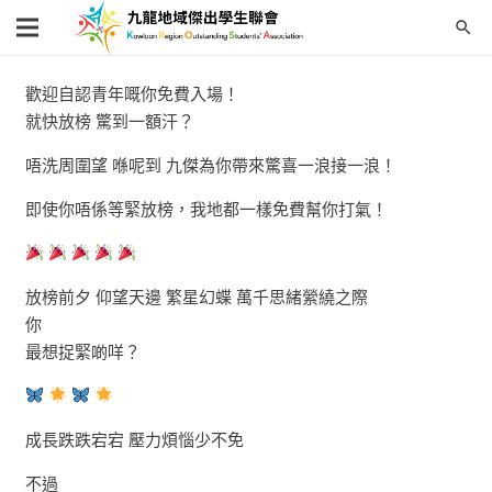
search
歡迎自認青年嘅你免費入場！
就快放榜 驚到一額汗？
唔洗周圍望 喺呢到 九傑為你帶來驚喜一浪接一浪！
即使你唔係等緊放榜，我地都一樣免費幫你打氣！
放榜前夕 仰望天邊 繁星幻蝶 萬千思緒縈繞之際
你
最想捉緊啲咩？
成長跌跌宕宕 壓力煩惱少不免
不過