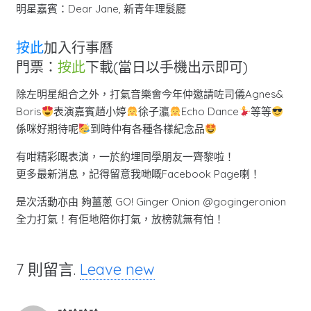
明星嘉賓：Dear Jane, 新青年理髮廳
按此
加入行事曆
門票：
按此
下載(當日以手機出示即可)
除左明星組合之外，打氣音樂會今年仲邀請咗司儀Agnes&
Boris
表演嘉賓趙小婷
徐子瀛
Echo Dance
等等
係咪好期待呢
到時仲有各種各樣紀念品
有咁精彩嘅表演，一於約埋同學朋友一齊黎啦！
更多最新消息，記得留意我哋嘅Facebook Page喇！
是次活動亦由 夠薑蔥 GO! Ginger Onion @gogingeronion
全力打氣！有佢地陪你打氣，放榜就無有怕！
7
則留言
.
Leave new